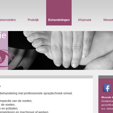
Voorstellen
Praktijk
Behandelingen
Afspraak
Nieuwt
n
behandeling met professionele spraytechniek omvat;
Miranda 
spectie van de voeten,
Gediplome
n de voeten,
gecertific
 en polijsten,
w.o. diab
 verwijderen en machinaal af werken,