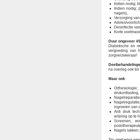
Indien nodig; 
Indien nodig; 
nagels),
Verzorging va
Advies/voorlich
Desinfectie va
Korte voetmass
Duur ongeveer 45
Diabetische en r
vergoeding van h
zorgverzekeraar!
Deelbehandeling
na overleg ook tot
Maar ook
:
Orthesiologie
drukontlasting,
Nagelreparaties
Nagelregulatie
ingroeien van 
Anti druk tech
wrijving op te h
Screenen; wo
podotherapeute
Nagels lakken;
Tip; geef eens een