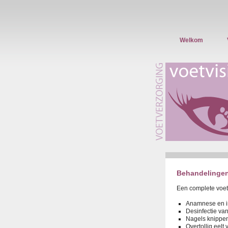
Welkom
Behandelinge
Een complete voet
Anamnese en in
Desinfectie va
Nagels knippen
Overtollig eelt