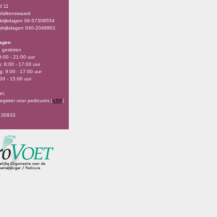
d 11
 Valkenswaard
aktijkdagen 06-57308554
aktijkdagen 040-2048801
dagen
 gesloten
9:00 - 21:00 uur
 8:00 - 17:00 uur
: 9:00 - 17:00 uur
:00 - 15:00 uur
et,
register voor pedicures (
KRP
)
,
7130933