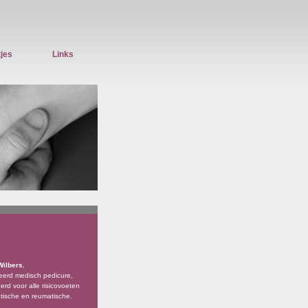
jes
Links
Wilbers
,
erd medisch pedicure,
eerd voor alle risicovoeten
etische en reumatische.