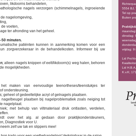
kloven, likdoorns behandelen,
Richterpa
pathologische nagels verzorgen (schimmelnagels, ingroeiende
5554 BJ,
Tel op pr
n de nagelomgeving,
Buiten pr
ting,
n de voeten,
Praktijk
age ter afronding van het geheel.
maandag:
dinsdag: 
-50 minuten.
woensdag:
eumatische patiënten kunnen in aanmerking komen voor een
donderdag
un zorgverzekeraar in de behandelkosten. Informeer bij uw
vrijdag: 9
Lid ProVo
en
; alleen nagels knippen of eelt/likdoorn(s) weg halen, behoren
Kwaliteits
 de mogelijkheden.
Lid H.B.A
K.v.K; 1
; het maken van eenvoudige teenortheses/teenstukjes ter
 of ondersteuning.
; geheel of gedeeltelijke acryl of gelnagels plaatsen.
; nagelbeugel plaatsen bij nagelproblematiek zoals neiging tot
de nagelplaat.
niek; met behulp van viltmateriaal druk ontlasten, verdelen,
effen.
rdt over het alg. al gedaan door praktijkondersteuners,
n, Diagnostiek voor U.
 neem zelf uw lak en slippers mee!
 bon kado voor een voetbehandeling! Verkrijgbaar in de salon.